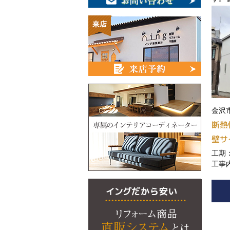
金沢市
断熱
壁サ
工期：
工事
面台