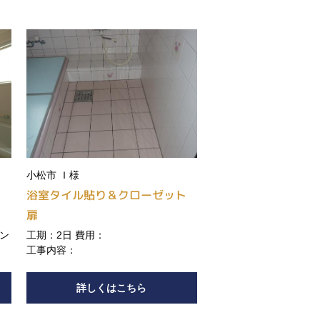
小松市 Ｉ様
り
浴室タイル貼り＆クローゼット
扉
チン
工期：2日 費用：
工事内容：
詳しくはこちら