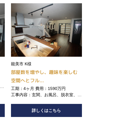
能美市 K様
部屋数を増やし、趣味を楽しむ
空間へとフル...
ノベ
工期：4ヶ月 費用：1590万円
工事内容：玄関、お風呂、脱衣室、サ
ンルーム、LDK、ロフト、 2階主寝
室、ウォークインクローゼット、トイ
詳しくはこちら
レ1階、トイレ2階、カーポート