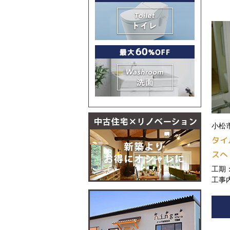
小松
タイ
スへ
工期：
工事
粧台
替え