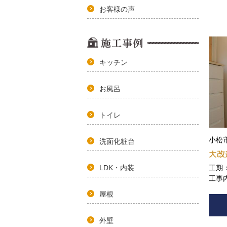
お客様の声
キッチン
お風呂
トイレ
小松市
洗面化粧台
大改
工期
LDK・内装
工事
屋根
外壁