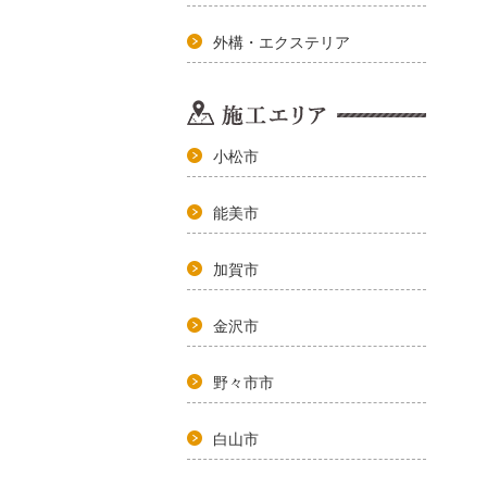
外構・エクステリア
小松市
能美市
加賀市
金沢市
野々市市
白山市