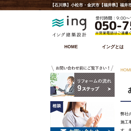
【石川県】小松市・金沢市【福井県】福井市
HOME
イングとは
HOM
弊社
施工
す。