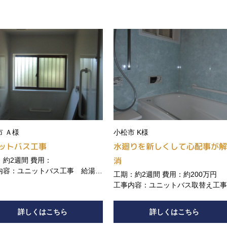
市 Ａ様
小松市 K様
ットバス工事
水廻りを新しくして心配事が
消
：約2週間 費用：
内容：ユニットバス工事 給湯器
工期：約2週間 費用：約200万円
え 洗面脱衣場
工事内容：ユニットバス取替え工
キッチン取替え工事 洗面化粧台
濯パン取り替え工事 給水、給湯
詳しくはこちら
詳しくはこちら
替え工事