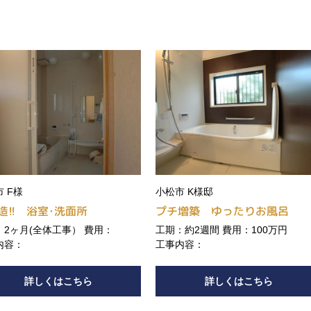
 F様
小松市 K様邸
造!! 浴室･洗面所
プチ増築 ゆったりお風呂
：2ヶ月(全体工事） 費用：
工期：約2週間 費用：100万円
内容：
工事内容：
詳しくはこちら
詳しくはこちら