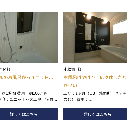
市 Ｍ様
小松市 I様
ルのお風呂からユニットバ
お風呂はやはり 広々ゆった
がいい
約1週間 費用：約100万円
工期：1ヶ月（UB 洗面所 キッ
内容：ユニットバス工事 洗面化
含む） 費用：
取り替え 給湯器取替え 建具取
工事内容：
 脱衣室内装張替
詳しくはこちら
詳しくはこちら