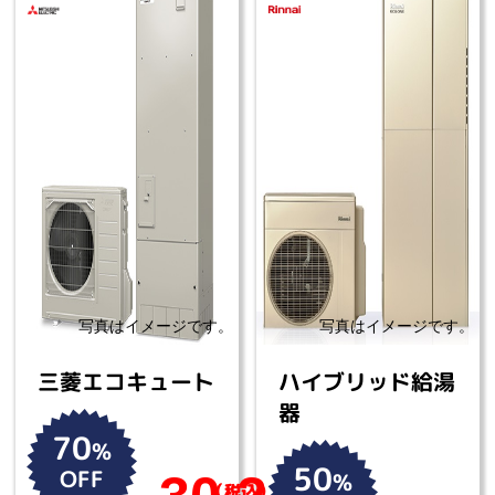
三菱エコキュート
ハイブリッド給湯
器
70
%
50
OFF
%
（税込）