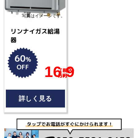
リンナイガス給湯
器
60
%
OFF
16.9
（税込）
万円
詳しく見る