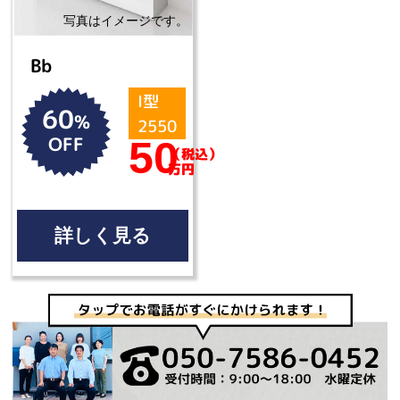
Bb
I型
60
%
2550
OFF
50
（税込）
万円
詳しく見る