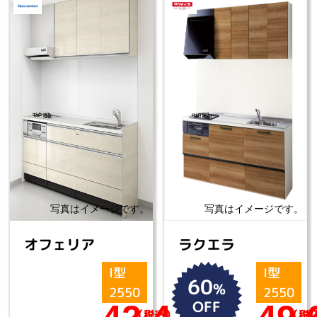
オフェリア
ラクエラ
I型
I型
60
%
2550
2550
OFF
（税込）
（税