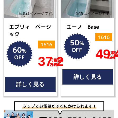
エブリィ ベーシ
ユーノ Base
ック
1616
50
%
1616
60
OFF
49.
%
（税
OFF
37.2
万円
（税込）
万円
詳しく見る
詳しく見る