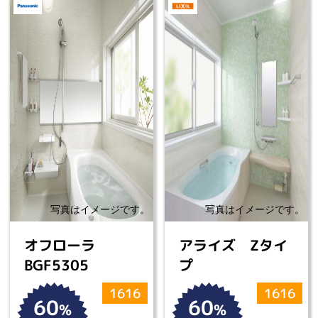
オフローラ
アライズ Zタイ
BGF5305
プ
1616
1616
60
60
%
%