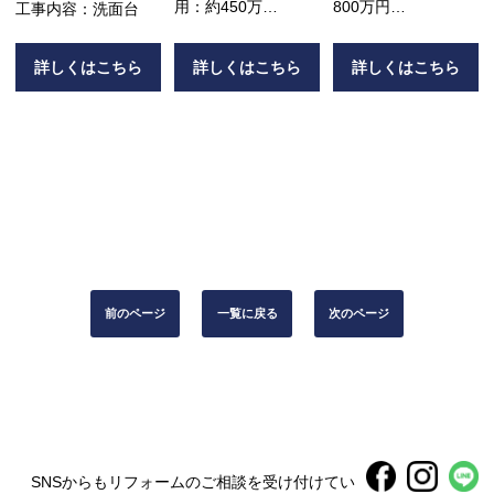
用：約450万
800万円
工事内容：洗面台
工事内容：外壁張り
工事内容：水廻り、
替え、お風呂・洗面
内装、フルリノベー
詳しくはこちら
詳しくはこちら
詳しくはこちら
台入れ替え
ション
前のページ
一覧に戻る
次のページ
SNSからもリフォームのご相談を受け付けてい