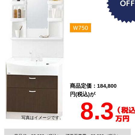
OF
W750
商品定価：184,800
円(税込)が
8.3
（税
万円