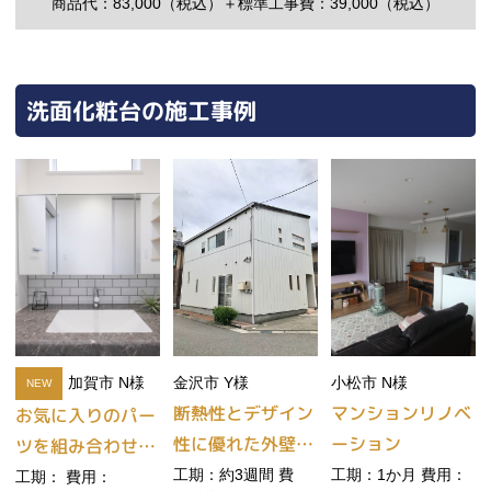
商品代：83,000（税込）
＋標準工事費：39,000（税込）
洗面化粧台の施工事例
加賀市 N様
金沢市 Y様
小松市 N様
NEW
断熱性とデザイン
マンションリノベ
お気に入りのパー
性に優れた外壁サ
ーション
ツを組み合わせて
イディン...
つくるお...
工期：約3週間 費
工期：1か月 費用：
工期： 費用：