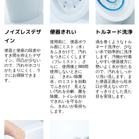
ノイズレスデザ
便器きれい
トルネード洗浄
イン
使用前に、便器ボウ
渦を巻くようなトル
ル面にミスト（水）
ネード洗浄が、少な
便器と便座の段差や
をふきかけて、汚れ
い水で効率的に洗浄
すき間を抑えたデザ
をつきにくくします
します。汚物が付着
イン。凹凸が少ない
（プレミスト）。さ
しやすい便器後方に
ので、汚れやホコリ
らに、使用後と8時間
勢いよく水が当たる
がたまりにくく、ラ
使用しないときに
ので、汚れをしっか
クにお掃除できま
は、「きれい除菌
り洗い流します。ま
す。
水」のミストを自動
た便器正面から吐水
でふきかけ、見えな
口が見えないので、
い汚れを分解、菌を
すっきりとした見た
除菌。トイレが自分
目を実現します。
できれいを守るか
ら、きれいが長持ち
します。