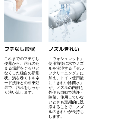
フチなし形状
ノズルきれい
これまでのフチなし
「ウォシュレット」
便器から、汚れのた
使用前後に水でノズ
まる場所をぐるりと
ルを洗浄する「セル
なくした独自の新形
フクリーニング」に
状。渦を巻くトルネ
加え、トイレ使用後
ード洗浄との相乗効
に「きれい除菌水」
果で、汚れをしっか
が、ノズルの内側も
り洗い流します。
外側も自動で洗浄・
除菌。使用していな
いときも定期的に洗
浄することで、ノズ
ルのきれいが長持ち
します。