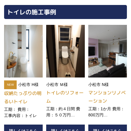
トイレの施工事例
小松市 H様
小松市 Ｍ様
小松市 N様
NEW
トイレのリフォー
マンションリノベ
収納たっぷりの明
ム
ーション
るいトイレ
工期：約４日間 費
工期：1か月 費用：
工期： 費用：
用：５０万円
800万円
工事内容：トイレ
工事内容：トイレ改
工事内容：水廻り、
修
内装、フルリノベー
詳しくはこちら
詳しくはこちら
詳しくはこちら