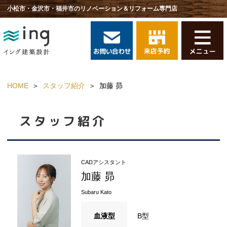
小松市・金沢市・福井市のリノベーション＆リフォーム専門店
HOME
スタッフ紹介
加藤 昴
スタッフ紹介
CADアシスタント
加藤 昴
Subaru Kato
血液型
B型