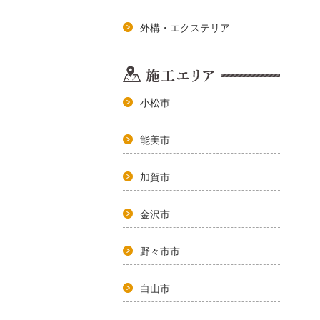
外構・エクステリア
小松市
能美市
加賀市
金沢市
野々市市
白山市