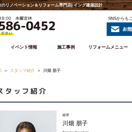
のリノベーション＆リフォーム専門店| イング建築設計
SNSからも
イベント情報
施工事例
リフォームメニュー
E
スタッフ紹介
川畑 朋子
スタッフ紹介
経理
川畑 朋子