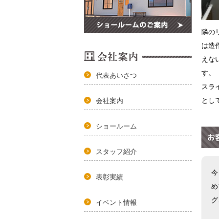
隣の
は造
えな
す。
代表あいさつ
スラ
とし
会社案内
ショールーム
お
スタッフ紹介
今
表彰実績
め
グ
イベント情報