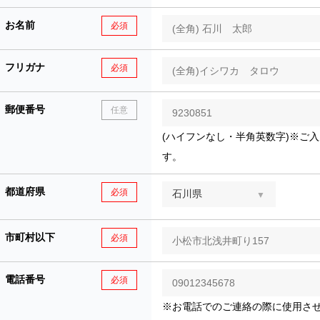
お名前
必須
フリガナ
必須
郵便番号
任意
(ハイフンなし・半角英数字)※ご
す。
都道府県
必須
市町村以下
必須
電話番号
必須
※お電話でのご連絡の際に使用さ