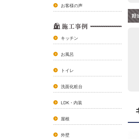
お客様の声
担
キッチン
お風呂
トイレ
洗面化粧台
LDK・内装
屋根
外壁