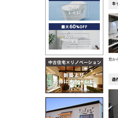
キ
窓か
造