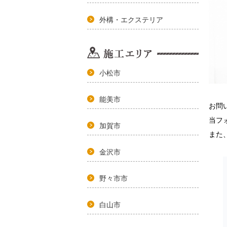
外構・エクステリア
小松市
能美市
お問
当フ
加賀市
また
金沢市
野々市市
白山市