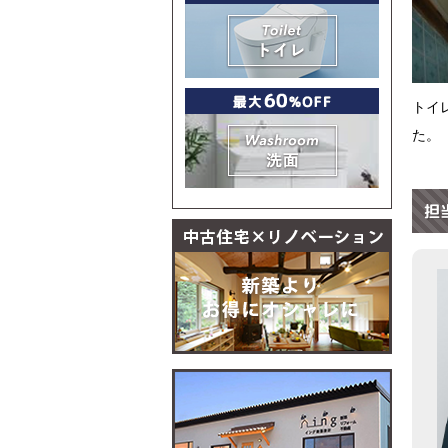
トイ
た。
担