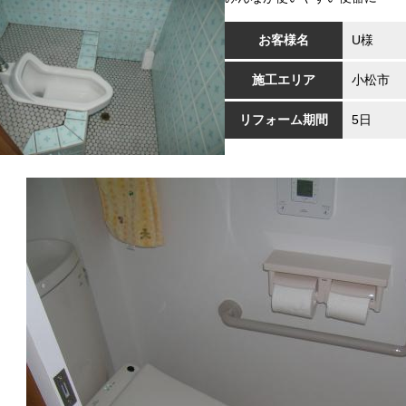
お客様名
U様
施工エリア
小松市
リフォーム期間
5日