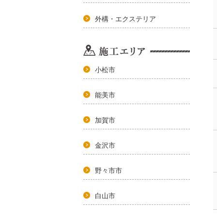
外構・エクステリア
小松市
能美市
加賀市
金沢市
野々市市
白山市