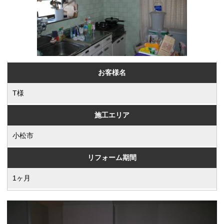
お客様名
T様
施工エリア
小松市
リフォーム期間
1ヶ月