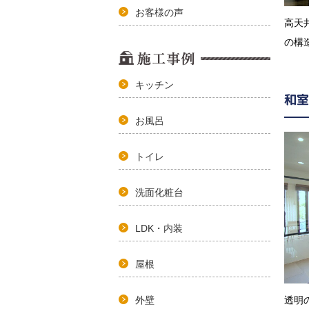
お客様の声
高天
の構
キッチン
和室
お風呂
トイレ
洗面化粧台
LDK・内装
屋根
透明
外壁