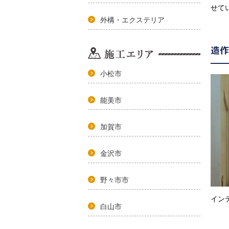
せて
外構・エクステリア
造作
小松市
能美市
加賀市
金沢市
野々市市
イン
白山市