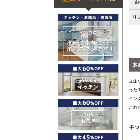
お
リ
お
立派
った
イン
これ
キッ