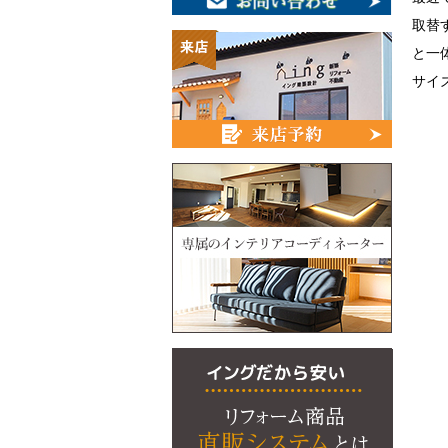
取替
と一
サイ