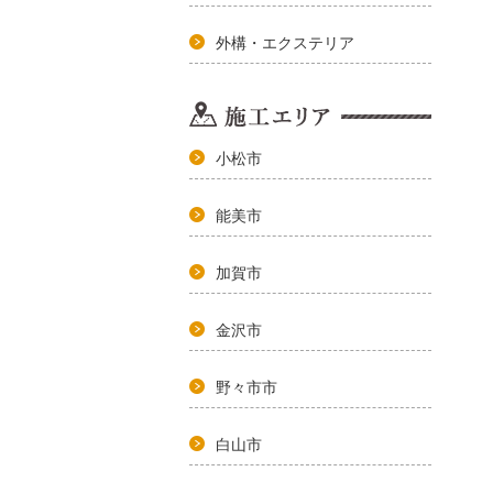
外構・エクステリア
小松市
能美市
加賀市
金沢市
野々市市
白山市