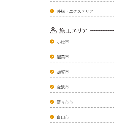
外構・エクステリア
小松市
能美市
加賀市
金沢市
野々市市
白山市