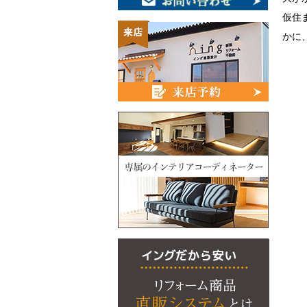
仮住
かに