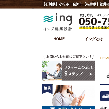
【石川県】小松市・金沢市【福井県】福井市
HOME
イングとは
HOM
高
手す