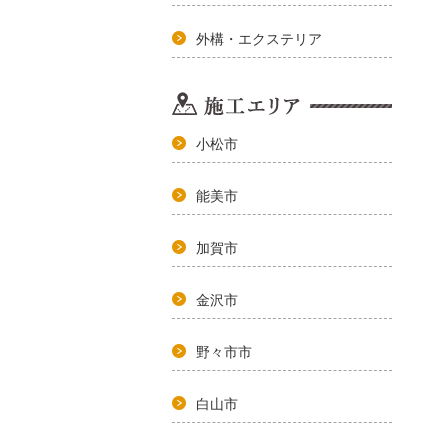
外構・エクステリア
小松市
能美市
加賀市
金沢市
野々市市
白山市