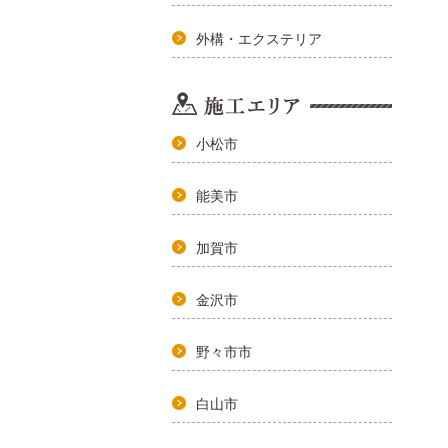
外構・エクステリア
小松市
能美市
加賀市
金沢市
野々市市
白山市