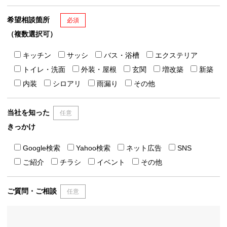
希望相談箇所
必須
（複数選択可）
キッチン
サッシ
バス・浴槽
エクステリア
トイレ・洗面
外装・屋根
玄関
増改築
新築
内装
シロアリ
雨漏り
その他
当社を知った
任意
きっかけ
Google検索
Yahoo検索
ネット広告
SNS
ご紹介
チラシ
イベント
その他
ご質問・ご相談
任意