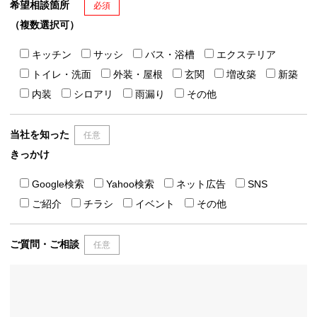
希望相談箇所
必須
（複数選択可）
キッチン
サッシ
バス・浴槽
エクステリア
トイレ・洗面
外装・屋根
玄関
増改築
新築
内装
シロアリ
雨漏り
その他
当社を知った
任意
きっかけ
Google検索
Yahoo検索
ネット広告
SNS
ご紹介
チラシ
イベント
その他
ご質問・ご相談
任意