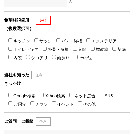
人
希望相談箇所
必須
（複数選択可）
キッチン
サッシ
バス・浴槽
エクステリア
トイレ・洗面
外装・屋根
玄関
増改築
新築
内装
シロアリ
雨漏り
その他
当社を知った
任意
きっかけ
Google検索
Yahoo検索
ネット広告
SNS
ご紹介
チラシ
イベント
その他
ご質問・ご相談
任意