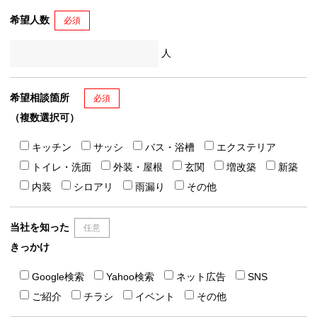
希望人数
必須
人
希望相談箇所
必須
（複数選択可）
キッチン
サッシ
バス・浴槽
エクステリア
トイレ・洗面
外装・屋根
玄関
増改築
新築
内装
シロアリ
雨漏り
その他
当社を知った
任意
きっかけ
Google検索
Yahoo検索
ネット広告
SNS
ご紹介
チラシ
イベント
その他