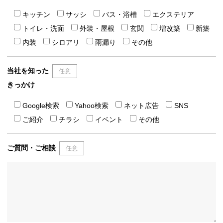
キッチン
サッシ
バス・浴槽
エクステリア
トイレ・洗面
外装・屋根
玄関
増改築
新築
内装
シロアリ
雨漏り
その他
当社を知った
任意
きっかけ
Google検索
Yahoo検索
ネット広告
SNS
ご紹介
チラシ
イベント
その他
ご質問・ご相談
任意