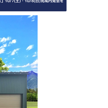
/7(土)・10/8(日)完成内見会を