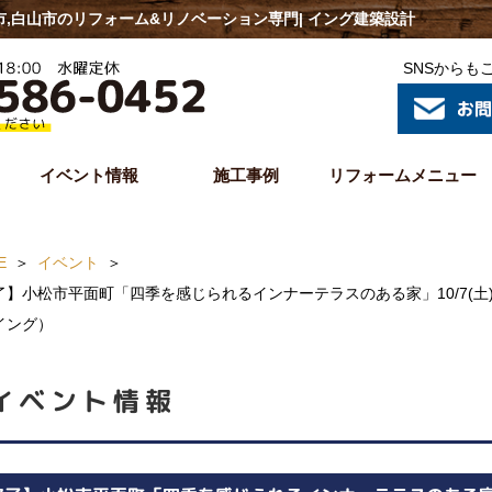
市市,白山市のリフォーム&リノベーション専門| イング建築設計
SNSからも
イベント情報
施工事例
リフォームメニュー
E
イベント
了】小松市平面町「四季を感じられるインナーテラスのある家」10/7(土)
イング）
イベント情報