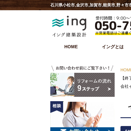
石川県小松市,金沢市,加賀市,能美市,野々
HOME
イングとは
HOM
【終
会社