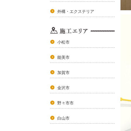
外構・エクステリア
小松市
能美市
加賀市
金沢市
野々市市
白山市